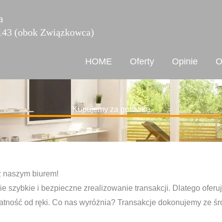
a
 143 (obok Związkowca)
HOME
Oferty
Opinie
O
Kupujemy za gotówkę
z naszym biurem!
ie szybkie i bezpieczne zrealizowanie transakcji. Dlatego ofe
atność od ręki. Co nas wyróżnia? Transakcje dokonujemy ze śr