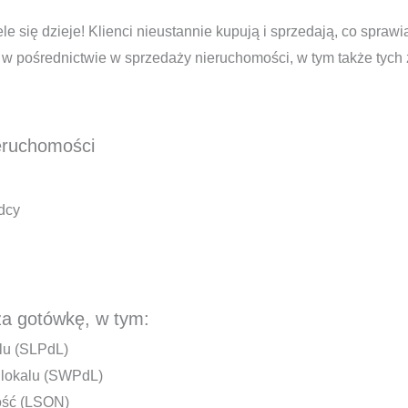
e się dzieje! Klienci nieustannie kupują i sprzedają, co spr
 pośrednictwie w sprzedaży nieruchomości, w tym także tych za
eruchomości
dcy
za gotówkę, w tym:
alu (SLPdL)
 lokalu (SWPdL)
ość (LSON)