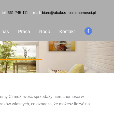
tel.
661-745-111
mail:
biuro@abakus-nieruchomosci.pl
 nas
Praca
Rodo
Kontakt
rujemy Ci możliwość sprzedaży nieruchomości w
odków własnych, co oznacza, że możesz liczyć na